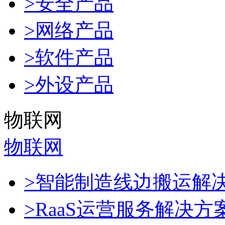
>安全产品
>网络产品
>软件产品
>外设产品
物联网
物联网
>智能制造线边搬运解
>RaaS运营服务解决方