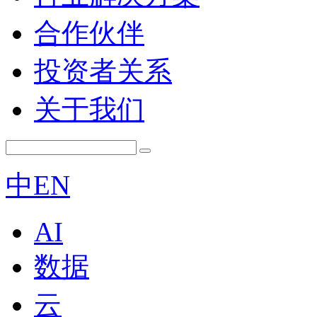
合作伙伴
投资者关系
关于我们
中
EN
AI
数据
云