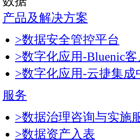
数据
产品及解决方案
>数据安全管控平台
>数字化应用-Blueni
>数字化应用-云捷集成
服务
>数据治理咨询与实施
>数据资产入表