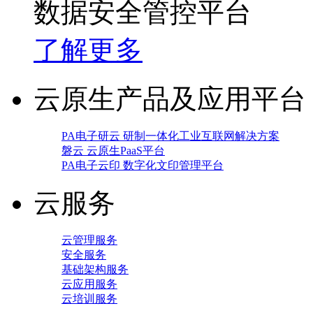
数据安全管控平台
了解更多
云原生产品及应用平台
PA电子研云 研制一体化工业互联网解决方案
磐云 云原生PaaS平台
PA电子云印 数字化文印管理平台
云服务
云管理服务
安全服务
基础架构服务
云应用服务
云培训服务