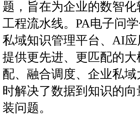
题，旨在为企业的数智
工程流水线。PA电子问学包
私域知识管理平台、AI
提供更先进、更匹配的大
配、融合调度、企业
时解决了数据到知识的向
装问题。