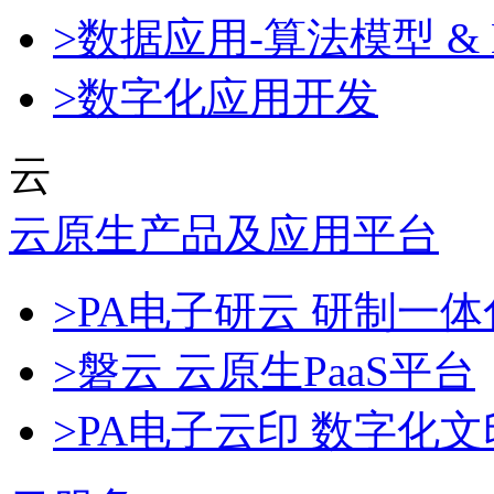
>数据应用-算法模型 & 
>数字化应用开发
云
云原生产品及应用平台
>PA电子研云 研制一
>磐云 云原生PaaS平台
>PA电子云印 数字化