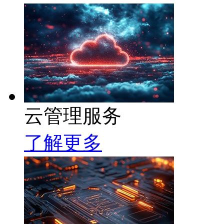
云管理服务
了解更多