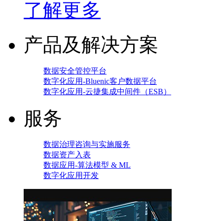
了解更多
产品及解决方案
数据安全管控平台
数字化应用-Bluenic客户数据平台
数字化应用-云捷集成中间件（ESB）
服务
数据治理咨询与实施服务
数据资产入表
数据应用-算法模型 & ML
数字化应用开发