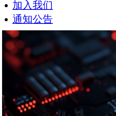
加入我们
通知公告