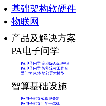
基础架构软硬件
物联网
产品及解决方案
PA电子问学
PA电子问学 企业级Agent中台
PA电子问学 智能流程工作台
爱问学 PC本地部署大模型
智算基础设施
PA电子鲲泰智算服务器
PA电子鲲泰问学一体机