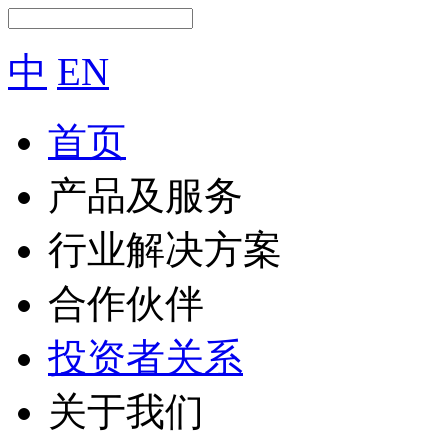
中
EN
首页
产品及服务
行业解决方案
合作伙伴
投资者关系
关于我们