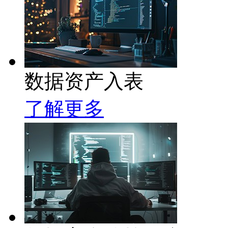
数据资产入表
了解更多