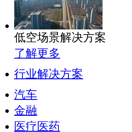
低空场景解决方案
了解更多
行业解决方案
汽车
金融
医疗医药